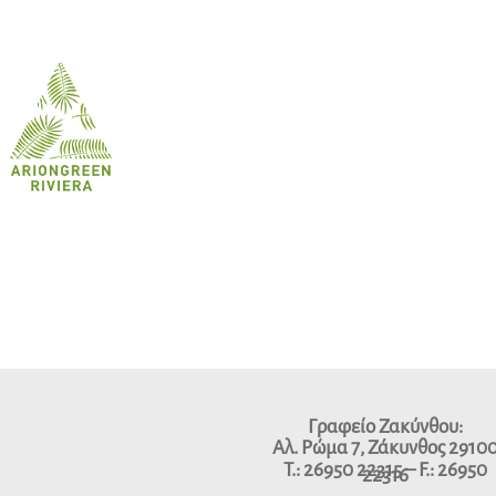
Γραφείο Ζακύνθου:
Αλ. Ρώμα 7, Ζάκυνθος 2910
Τ.: 26950 22315
–
F.: 26950
22316