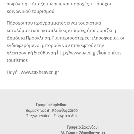
ασφάλιση → Αποζημιώσεις και παροχές → Πάροχοι
κοινωνικού τουρισμού
Πάροχοι του προγράμματος είναι τουριστικά
καταλύματα και ακτοπλοϊκές εταιρίες, όπως ορίζει η
Δημόσια Πρόσκληση. Για περισσότερες πληροφορίες, οι
ενδιαφερόμενοι μπορούν να επισκεφτούν την
ηλεκτρονική διεύθυνση http://www.oaed.gr/koinonikos-
tourismos
Πηγή :
www.taxheaven.gr
Γραφείο Κορίνθου:
Δαμασκηνού 61, Κόρινθος 20100
Τ.: 27410 20800
–
F.: 27410 20802
Γραφείο Ζακύνθου:
Αλ. Ρώμα 7, Ζάκυνθος 29100