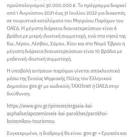
προϋπολογισμού 30.000.000 €. Το πρόγραμμα διαρκεί
από 1 Αυγούστου 2021 έως 31 Ιουλίου 2022 για διακοπές
σε τουριστικά καταλύματα του Μητρώου Παρόχων του
ΟΑΕΔ. Η μέγιστη διάρκεια διανυκτερεύσεων είναι 6
βράδια με μικρή ιδιωτική συμμετοχή, ενώ στα νησιά της
Κω, Λέρου, Λέσβου, Σάμου, Χίου και στο Νομό Έβρου η
μέγιστη διάρκεια διανυκτερεύσεων είναι 10 βράδια με
μηδενική ιδιωτική συμμετοχή.
Η υποβολή αιτήσεων παρόχων γίνεται αποκλειστικά
μέσω της Ενιαίας Ψηφιακής Πύλης του Ελληνικού
Δημοσίου gov.gr με κωδικούς TAXISnet ή ΟΑΕΔ στην
διεύθυνση:
https://www.gov.gr/ipiresies/ergasia-kai-
asphalise/apozemioseis-kai-parokhes/parokhoi-
koinonikou-tourismou
Συγκεκριμένα, η διαδρομή θα είναι: gov.gr → Εργασία και