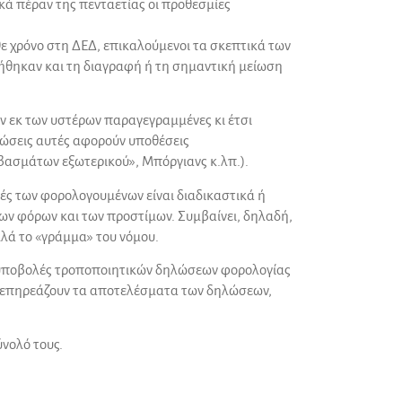
κά πέραν της πενταετίας οι προθεσμίες
ε χρόνο στη ΔΕΔ, επικαλούμενοι τα σκεπτικά των
θηκαν και τη διαγραφή ή τη σημαντική μείωση
ν εκ των υστέρων παραγεγραμμένες κι έτσι
ώσεις αυτές αφορούν υποθέσεις
βασμάτων εξωτερικού», Μπόργιανς κ.λπ.).
γές των φορολογουμένων είναι διαδικαστικά ή
ων φόρων και των προστίμων. Συμβαίνει, δηλαδή,
λά το «γράμμα» του νόμου.
ς υποβολές τροποποιητικών δηλώσεων φορολογίας
ν επηρεάζουν τα αποτελέσματα των δηλώσεων,
νολό τους.