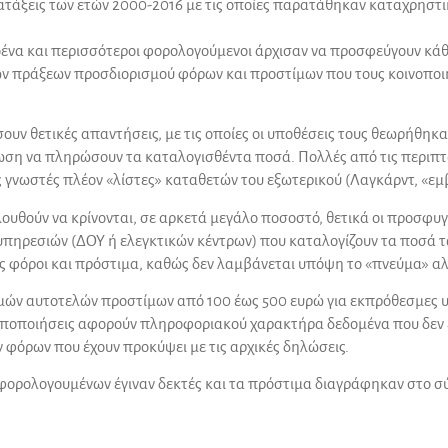
ιατάξεις των ετών 2000-2016 με τις οποίες παρατάθηκαν καταχρηστι
οένα και περισσότεροι φορολογούμενοι άρχισαν να προσφεύγουν κάθ
 πράξεων προσδιορισμού φόρων και προστίμων που τους κοινοποιή
ν θετικές απαντήσεις, με τις οποίες οι υποθέσεις τους θεωρήθηκα
ση να πληρώσουν τα καταλογισθέντα ποσά. Πολλές από τις περιπτ
 γνωστές πλέον «λίστες» καταθετών του εξωτερικού (Λαγκάρντ, «εμ
ολουθούν να κρίνονται, σε αρκετά μεγάλο ποσοστό, θετικά οι προσφυ
υπηρεσιών (ΔΟΥ ή ελεγκτικών κέντρων) που καταλογίζουν τα ποσά τ
ως φόροι και πρόστιμα, καθώς δεν λαμβάνεται υπόψη το «πνεύμα» αλ
ισμών αυτοτελών προστίμων από 100 έως 500 ευρώ για εκπρόθεσμε
τροποποιήσεις αφορούν πληροφοριακού χαρακτήρα δεδομένα που δε
 φόρων που έχουν προκύψει με τις αρχικές δηλώσεις.
 φορολογουμένων έγιναν δεκτές και τα πρόστιμα διαγράφηκαν στο σύ