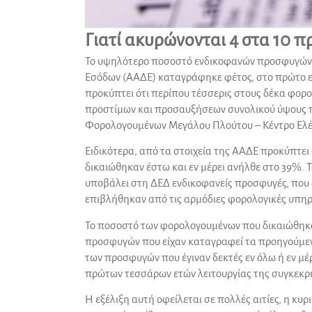
Γιατί ακυρώνονται 4 στα 10 π
Το υψηλότερο ποσοστό ενδικοφανών προσφυγών π
Εσόδων (ΑΑΔΕ) καταγράφηκε φέτος, στο πρώτο επ
προκύπτει ότι περίπου τέσσερις στους δέκα φο
προστίμων και προσαυξήσεων συνολικού ύψους πο
Φορολογουμένων Μεγάλου Πλούτου – Κέντρο Ελέγ
Ειδικότερα, από τα στοιχεία της ΑΑΔΕ προκύπτει
δικαιώθηκαν έστω και εν μέρει ανήλθε στο 39%. Τ
υποβάλει στη ΔΕΔ ενδικοφανείς προσφυγές, που 
επιβλήθηκαν από τις αρμόδιες φορολογικές υπηρ
Το ποσοστό των φορολογουμένων που δικαιώθηκαν
προσφυγών που είχαν καταγραφεί τα προηγούμενα 
των προσφυγών που έγιναν δεκτές εν όλω ή εν μέ
πρώτων τεσσάρων ετών λειτουργίας της συγκεκρι
Η εξέλιξη αυτή οφείλεται σε πολλές αιτίες, η κυ