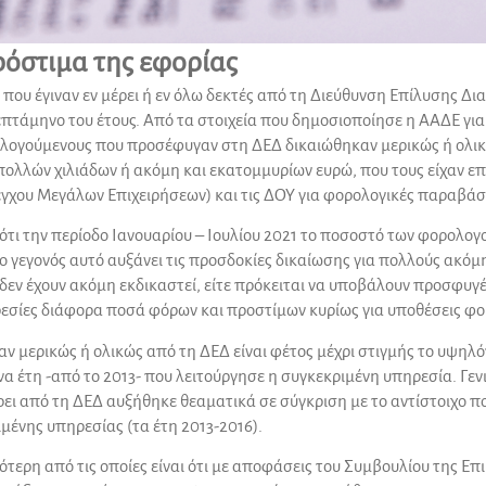
ρόστιμα της εφορίας
ου έγιναν εν μέρει ή εν όλω δεκτές από τη Διεύθυνση Επίλυσης Δ
τάμηνο του έτους. Από τα στοιχεία που δημοσιοποίησε η ΑΑΔΕ για τ
ρολογούμενους που προσέφυγαν στη ΔΕΔ δικαιώθηκαν μερικώς ή ολι
λλών χιλιάδων ή ακόμη και εκατομμυρίων ευρώ, που τους είχαν επι
χου Μεγάλων Επιχειρήσεων) και τις ΔΟΥ για φορολογικές παραβάσε
 ότι την περίοδο Ιανουαρίου – Ιουλίου 2021 το ποσοστό των φορολ
ο γεγονός αυτό αυξάνει τις προσδοκίες δικαίωσης για πολλούς ακόμη
δεν έχουν ακόμη εκδικαστεί, είτε πρόκειται να υποβάλουν προσφυγέ
εσίες διάφορα ποσά φόρων και προστίμων κυρίως για υποθέσεις φ
 μερικώς ή ολικώς από τη ΔΕΔ είναι φέτος μέχρι στιγμής το υψηλ
έτη -από το 2013- που λειτούργησε η συγκεκριμένη υπηρεσία. Γενι
ρει από τη ΔΕΔ αυξήθηκε θεαματικά σε σύγκριση με το αντίστοιχο π
μένης υπηρεσίας (τα έτη 2013-2016).
ριότερη από τις οποίες είναι ότι με αποφάσεις του Συμβουλίου της Ε