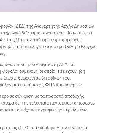
ιαφορών (ΔΕΔ) της Ανεξάρτητης Αρχής Δημοσίων
ο χρονικό διάστημα Ιανουαρίου – Ιουλίου 2021
κώς και γλίτωσαν από την πληρωμή φόρων,
βληθεί από τα ελεγκτικά κέντρα (Κέντρο Ελέγχου
ις.
ογουμένων που προσέφυγαν στη ΔΕΔ και
 φορολογούμενους, οι οποίοι είτε έχουν ήδη
ς άμεσα, θεωρώντας ότι αδίκως τους
ορολογίας εισοδήματος,
ΦΠΑ
και ακινήτων.
ότερο σε σύγκριση με τα ποσοστά αποδοχής
κότερα δε, την τελευταία πενταετία, το ποσοστό
οσοστό που είχε καταγραφεί την περίοδο των
πικρατείας (ΣτΕ) που εκδόθηκαν την τελευταία