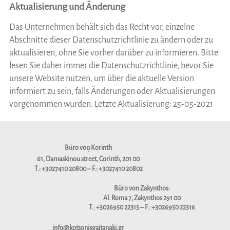
Aktualisierung und Änderung
Das Unternehmen behält sich das Recht vor, einzelne
Abschnitte dieser Datenschutzrichtlinie zu ändern oder zu
aktualisieren, ohne Sie vorher darüber zu informieren. Bitte
lesen Sie daher immer die Datenschutzrichtlinie, bevor Sie
unsere Website nutzen, um über die aktuelle Version
informiert zu sein, falls Änderungen oder Aktualisierungen
vorgenommen wurden. Letzte Aktualisierung: 25-05-2021
Büro von Korinth
:
61, Damaskinou street, Corinth, 201 00
Τ.:
+3027410 20800
– F.:
+3027410 20802
Büro von Zakynthos:
Al. Roma 7, Zakynthos 291 00
Τ.:
+3026950 22315
– F.:
+3026950 22316
info@kotsonisgaitanaki.gr